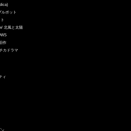
ica)
シュプルポット
ット
 w/ 北風と太陽
OWS
 旧作
/ マチカドラマ
.
プティ
ゾン