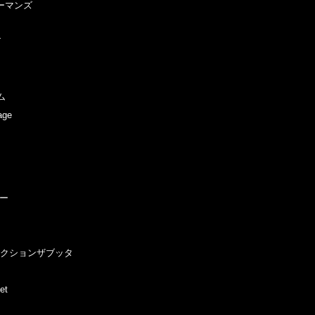
ピーマンズ
ズ
ム
age
日
ニー
/ リアクションザブッタ
et