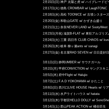
2月15日(日) 神戸 太陽と虎 w/ ハイグレード
2月17日(火) 徳島 CROWBAR w/ LaughTONiC
2月18日(水) 高松 TOONICE w/ 古墳シスター
2月20日(金) 和歌山GATE w/ かずき山盛り
2月21日(土) 奈良NEVER LAND w/ SootyWest
2月23日(月祝) 滋賀B-FLAT w/ 東狂アルゴリズ
2月24日(火) 三重 四日市 CLUB CHAOS w/ kur
2月26日(木) 岐阜 柳ヶ瀬ants w/ sanagi
2月27日(金) 名古屋RAD SEVEN w/ 日日是好
3月1日(日) 静岡UMBER w/ サウナガール
3月2日(月) 甲府CONVICTION w/ ヤングスキ
3月5日(木) 府中Flight w/ Halujio
3月7日(土) F.A.D YOKOHAMA w/ かたこと
3月8日(日) 西川口LIVE HOUSE Hearts w
3月11日(水) 水戸ライトハウス w/ hatata
3月12日(木) 宇都宮HELLO DOLLY w/ SonoShe
3月14日(土) 郡山PEAK ACTION w/ 桶谷匠生