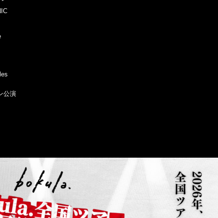
IC
e
les
ンマン公演