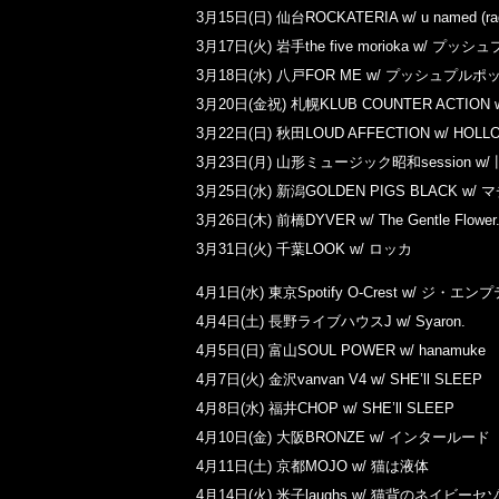
3月15日(日) 仙台ROCKATERIA w/ u named (rad
3月17日(火) 岩手the five morioka w/ プッ
3月18日(水) 八戸FOR ME w/ プッシュプルポ
3月20日(金祝) 札幌KLUB COUNTER ACTION
3月22日(日) 秋田LOUD AFFECTION w/ HOLL
3月23日(月) 山形ミュージック昭和session w/
3月25日(水) 新潟GOLDEN PIGS BLACK w
3月26日(木) 前橋DYVER w/ The Gentle Flower
3月31日(火) 千葉LOOK w/ ロッカ
4月1日(水) 東京Spotify O-Crest w/ ジ・エン
4月4日(土) 長野ライブハウスJ w/ Syaron.
4月5日(日) 富山SOUL POWER w/ hanamuke
4月7日(火) 金沢vanvan V4 w/ SHE’ll SLEEP
4月8日(水) 福井CHOP w/ SHE’ll SLEEP
4月10日(金) 大阪BRONZE w/ インタールード
4月11日(土) 京都MOJO w/ 猫は液体
4月14日(火) 米子laughs w/ 猫背のネイビーセ