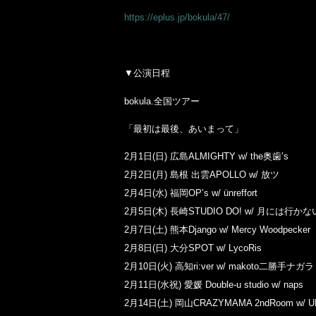
https://eplus.jp/bokula/47/
▼公演日程
bokula.全国ツアー
「最初は最後、あいまって」
2月1日(日) 広島ALMIGHTY w/ the奥歯’s
2月2日(月) 島根 出雲APOLLO w/ 放ツ
2月4日(水) 福岡OP’s w/ ünreffort
2月5日(木) 長崎STUDIO DO! w/ 月には行かな
2月7日(土) 熊本Django w/ Mercy Woodpecker
2月8日(日) 大分SPOT w/ LycoRis
2月10日(火) 高知ri:ver w/ makoto二勝手ナガラ
2月11日(水祝) 愛媛 Double-u studio w/ naps
2月14日(土) 岡山CRAZYMAMA 2ndRoom w/ U